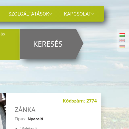
SZOLGÁLTATÁSOK
KAPCSOLAT
más
KERESÉS
Kódszám: 2774
ZÁNKA
Típus:
Nyaraló
Vízközeli