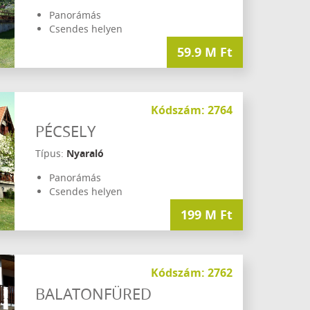
Panorámás
Csendes helyen
59.9 M Ft
Kódszám: 2764
PÉCSELY
Típus:
Nyaraló
Panorámás
Csendes helyen
199 M Ft
Kódszám: 2762
BALATONFÜRED