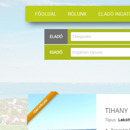
FŐOLDAL
RÓLUNK
ELADÓ INGA
ELADÓ
KIADÓ
CSAK NÁLUNK
TIHANY
Típus:
Lakó
Panorám