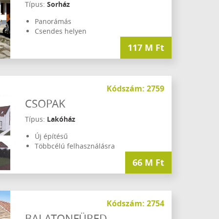
Típus:
Sorház
Panorámás
Csendes helyen
117 M Ft
Kódszám: 2759
CSOPAK
Típus:
Lakóház
Új építésű
Többcélú felhasználásra
66 M Ft
Kódszám: 2754
BALATONFÜRED