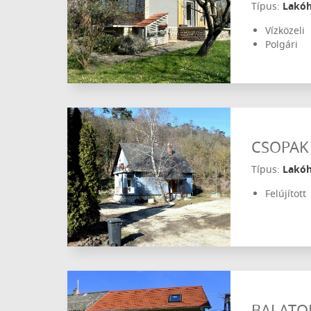
Típus:
Lakó
Vízközeli
Polgári
CSOPAK
Típus:
Lakó
Felújított
BALATO