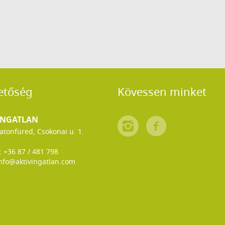
etőség
Kövessen minket
INGATLAN
atonfüred, Csokonai u. 1.
x: +36 87 / 481 798
nfo@aktivingatlan.com